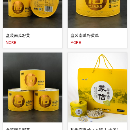
盒装南瓜籽黄
盒装南瓜籽黄单
MORE
MORE
盒装南瓜籽黄
盐焗南瓜子（六罐·礼盒装）