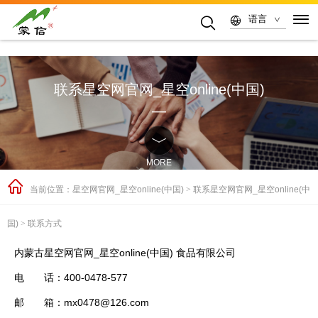
星空网官网_星空online(中国)
语言
联系星空网官网_星空online(中国)
MORE
当前位置：
星空网官网_星空online(中国)
>
联系星空网官网_星空online(中
国)
>
联系方式
内蒙古星空网官网_星空online(中国) 食品有限公司
电 话：400-0478-577
邮 箱：mx0478@126.com