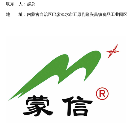
联系 人：赵总
地 址：内蒙古自治区巴彦淖尔市五原县隆兴昌镇食品工业园区