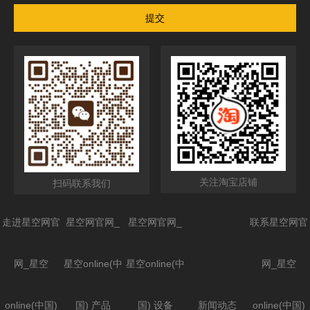
关注淘宝店铺
扫码联系我们
走进星空网官
星空网官网_
星空网官网_
联系星空网官
网_星空
星空online(中
星空online(中
网_星空
online(中国)
国) 产品
国) 设备
新闻动态
online(中国)