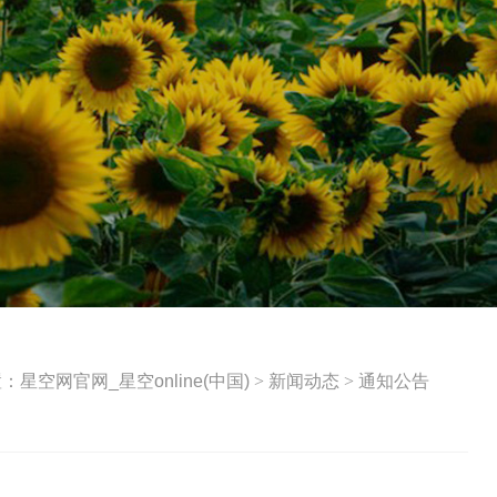
置：
星空网官网_星空online(中国)
>
新闻动态
>
通知公告