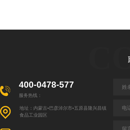
C
400-0478-577
服务热线：
地址：内蒙古•巴彦淖尔市•五原县隆兴昌镇
食品工业园区